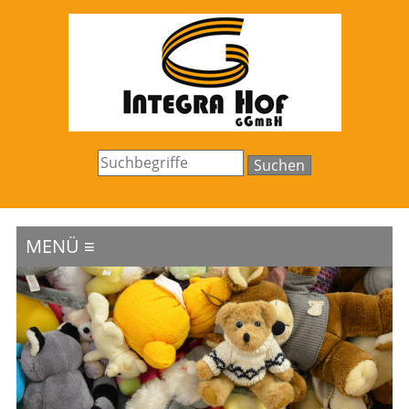
MENÜ ≡